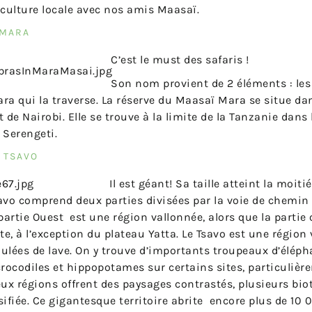
 culture locale avec nos amis Maasaï.
 MARA
C’est le must des safaris !
Son nom provient de 2 éléments : les 
Mara qui la traverse. La réserve du Maasaï Mara se situe da
t de Nairobi. Elle se trouve à la limite de la Tanzanie dan
 Serengeti.
E TSAVO
Il est géant! Sa taille atteint la moiti
avo comprend deux parties divisées par la voie de chemin
 partie Ouest est une région vallonnée, alors que la partie
ate, à l’exception du plateau Yatta. Le Tsavo est une rég
ulées de lave. On y trouve d’importants troupeaux d’éléphan
crocodiles et hippopotames sur certains sites, particulièr
eux régions offrent des paysages contrastés, plusieurs bio
sifiée. Ce gigantesque territoire abrite encore plus de 10 