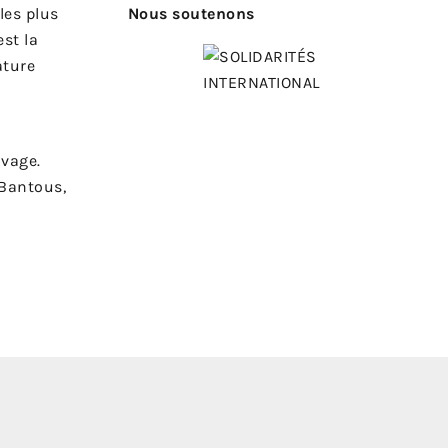
les plus
Nous soutenons
est la
ature
uvage.
 Bantous,