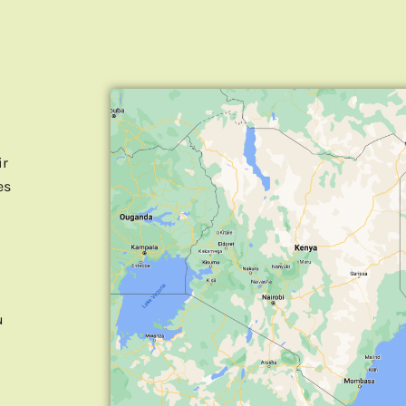
ir
es
u