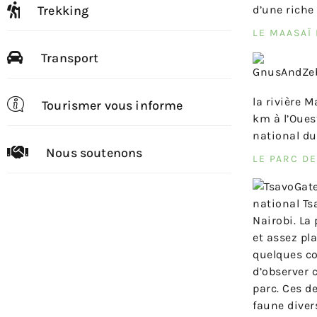
Trekking
d’une riche
LE MAASAÏ
Transport
la rivière 
Tourismer vous informe
km à l’Oues
national du
Nous soutenons
LE PARC D
national Ts
Nairobi. La
et assez pl
quelques co
d’observer 
parc. Ces d
faune diver