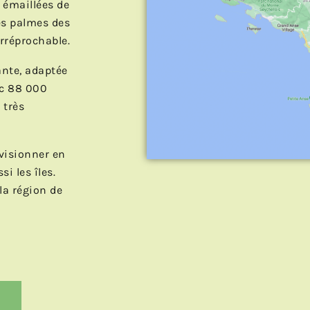
émaillées de
es palmes des
irréprochable.
ante, adaptée
ec 88 000
 très
visionner en
i les îles.
la région de