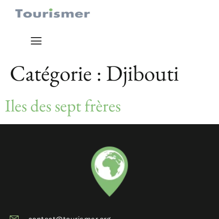
Catégorie :
Djibouti
Iles des sept frères