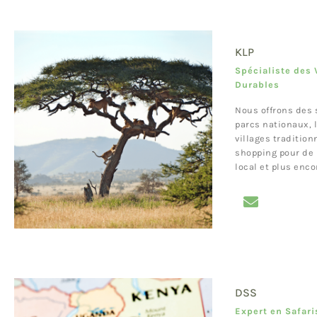
KLP
Spécialiste des
Durables
Nous offrons des 
parcs nationaux, l
villages traditionn
shopping pour de 
local et plus enco
DSS
Expert en Safari