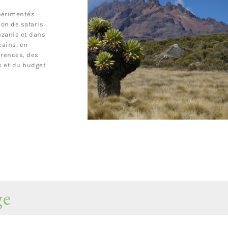
érimentés
ion de safaris
nzanie et dans
cains, en
érences, des
s et du budget
ge