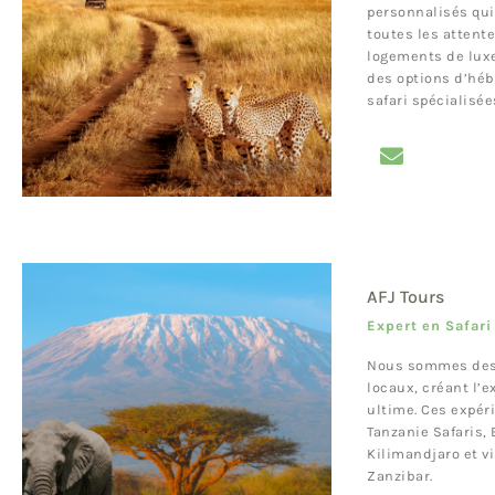
personnalisés qui
toutes les attente
logements de luxe
des options d’hé
safari spécialisée
AFJ Tours
Expert en Safar
Nous sommes des 
locaux, créant l’
ultime. Ces expér
Tanzanie Safaris,
Kilimandjaro et vi
Zanzibar.