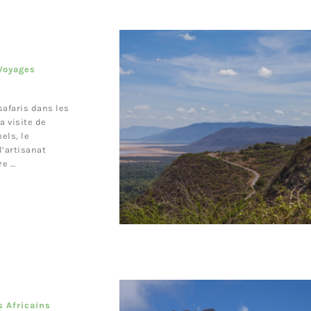
 Voyages
safaris dans les
a visite de
els, le
l’artisanat
re …
s Africains