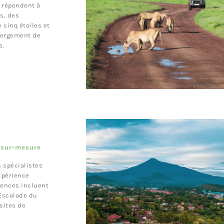
 répondent à
s, des
 cinq étoiles et
bergement de
s.
i sur-mesure
spécialistes
expérience
iences incluent
 Escalade du
sites de