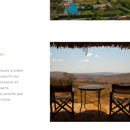
es
oués à aider
couvrir les
anzanie et
pacts
 causés par
risme.