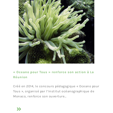
« Oceano pour Tous » renforce son action à La
Réunion
Créé en 2014, le concours pédagogique « Oceano pour
Tous », organisé par l’Institut océanographique de
Monaco, renforce son ouverture…